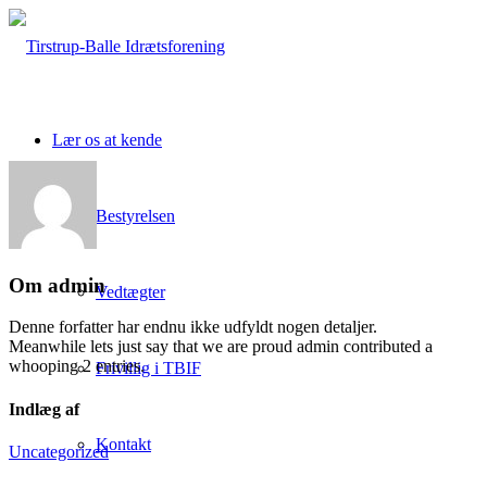
Lær os at kende
Bestyrelsen
Om
admin
Vedtægter
Denne forfatter har endnu ikke udfyldt nogen detaljer.
Meanwhile lets just say that we are proud
admin
contributed a
whooping 2 entries.
Frivillig i TBIF
Indlæg af
Kontakt
Uncategorized