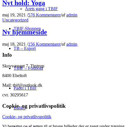
Nyt hold: Yoga
Årets gang i TBIF
maj 19, 2021
/
576 Kommentarer
/
af
admin
Uncategorized
TBIF-Shoppen
Ny hjemmeside
maj 18, 2021
/
156 Kommentarer
/
af
admin
TB – Esport
Info
Skovvænget 7, Tirstrup
TBIF – Fodbold
8400 Ebeltoft
Mail: tbif@outlook.dk
Padel i TBIF
cvr. 30295617
Cookie- og privatlivspolitik
Banko
Cookie- og privatlivspolitik
Vi benytter os af retten til at bruge billeder der er taget under træning