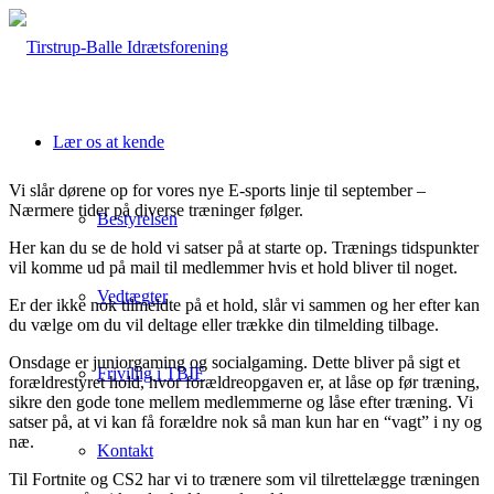
Lær os at kende
Vi slår dørene op for vores nye E-sports linje til september –
Nærmere tider på diverse træninger følger.
Bestyrelsen
Her kan du se de hold vi satser på at starte op. Trænings tidspunkter
vil komme ud på mail til medlemmer hvis et hold bliver til noget.
Vedtægter
Er der ikke nok tilmeldte på et hold, slår vi sammen og her efter kan
du vælge om du vil deltage eller trække din tilmelding tilbage.
Onsdage er juniorgaming og socialgaming. Dette bliver på sigt et
Frivillig i TBIF
forældrestyret hold, hvor forældreopgaven er, at låse op før træning,
sikre den gode tone mellem medlemmerne og låse efter træning. Vi
satser på, at vi kan få forældre nok så man kun har en “vagt” i ny og
næ.
Kontakt
Til Fortnite og CS2 har vi to trænere som vil tilrettelægge træningen