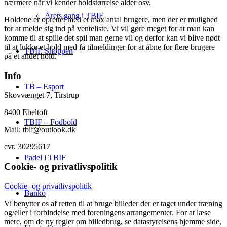
nærmere når vi kender holdstørrelse alder osv.
Årets gang i TBIF
Holdene er oprettet med et max antal brugere, men der er mulighed
for at melde sig ind på venteliste. Vi vil gøre meget for at man kan
komme til at spille det spil man gerne vil og derfor kan vi blive nødt
til at lukke et hold med få tilmeldinger for at åbne for flere brugere
TBIF-Shoppen
på et andet hold.
Info
TB – Esport
Skovvænget 7, Tirstrup
8400 Ebeltoft
TBIF – Fodbold
Mail: tbif@outlook.dk
cvr. 30295617
Padel i TBIF
Cookie- og privatlivspolitik
Cookie- og privatlivspolitik
Banko
Vi benytter os af retten til at bruge billeder der er taget under træning
og/eller i forbindelse med foreningens arrangementer. For at læse
mere, om de ny regler om billedbrug, se datastyrelsens hjemme side,