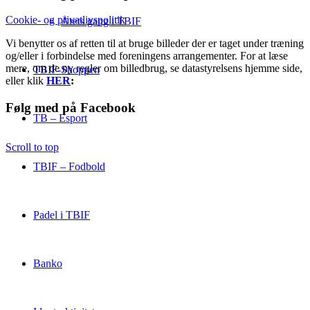
Cookie- og privatlivspolitik
Årets gang i TBIF
Vi benytter os af retten til at bruge billeder der er taget under træning
og/eller i forbindelse med foreningens arrangementer. For at læse
mere, om de ny regler om billedbrug, se datastyrelsens hjemme side,
TBIF-Shoppen
eller klik
HER
:
Følg med på Facebook
TB – Esport
Scroll to top
TBIF – Fodbold
Padel i TBIF
Banko