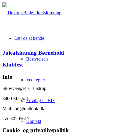
Lær os at kende
Juleafslutning Børnehold
Bestyrelsen
Klubfest
Info
Vedtægter
Skovvænget 7, Tirstrup
8400 Ebeltoft
Frivillig i TBIF
Mail: tbif@outlook.dk
cvr. 30295617
Kontakt
Cookie- og privatlivspolitik