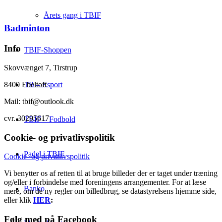
Årets gang i TBIF
Badminton
Info
TBIF-Shoppen
Skovvænget 7, Tirstrup
8400 Ebeltoft
TB – Esport
Mail: tbif@outlook.dk
cvr. 30295617
TBIF – Fodbold
Cookie- og privatlivspolitik
Padel i TBIF
Cookie- og privatlivspolitik
Vi benytter os af retten til at bruge billeder der er taget under træning
og/eller i forbindelse med foreningens arrangementer. For at læse
Banko
mere, om de ny regler om billedbrug, se datastyrelsens hjemme side,
eller klik
HER
:
Følg med på Facebook