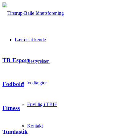
Lær os at kende
TB-Esport
Bestyrelsen
Vedtægter
Fodbold
Frivillig i TBIF
Fitness
Kontakt
Tumlastik